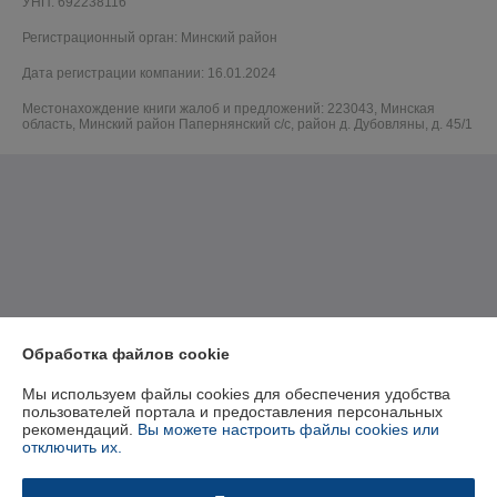
УНП: 692238116
Регистрационный орган: Минский район
Дата регистрации компании: 16.01.2024
Местонахождение книги жалоб и предложений: 223043, Минская
область, Минский район Папернянский с/с, район д. Дубовляны, д. 45/1
Обработка файлов cookie
Мы используем файлы cookies для обеспечения удобства
пользователей портала и предоставления персональных
рекомендаций.
Вы можете настроить файлы cookies или
отключить их.