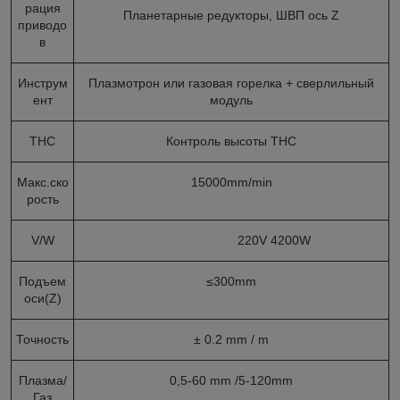
рация
Планетарные редукторы, ШВП ось Z
приводо
в
Инструм
Плазмотрон или газовая горелка + сверлильный
ент
модуль
ТНС
Контроль высоты ТНС
Макс.ско
15000mm/min
рость
V/W
220V 4200W
Подъем
≤300mm
оси(Z)
Точность
± 0.2 mm / m
Плазма/
0,5-60 mm /5-120mm
Газ