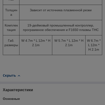
Толщин
Зависит от источника плазменной резки
а
Комплек
19-дюймовый промышленный контроллер,
тация
программное обеспечения и F1650 плазмы ТНС
Габ.
W 4.7m * L 12m * H
W 5.7m * L 12m * H
W 6.7m *
размеры
2.1m
2.1m
L 12m *
H 2.1m
Скрыть
Характеристики
Основные