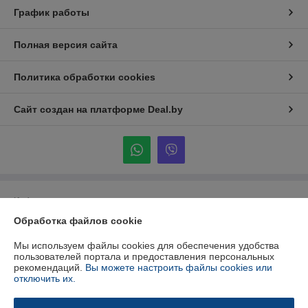
График работы
Полная версия сайта
Политика обработки cookies
Сайт создан на платформе Deal.by
Информация для покупателя
Обработка файлов cookie
Юридическое лицо:
ООО «ЧПУ Станок»
223043, Минская область, Минский район Папернянский с/с, район д.
Дубовляны, д. 45, корп 1, офис 206
Мы используем файлы cookies для обеспечения удобства
пользователей портала и предоставления персональных
Регистрационный номер ЕГР: 692238116
рекомендаций.
Вы можете настроить файлы cookies или
отключить их.
УНП: 692238116